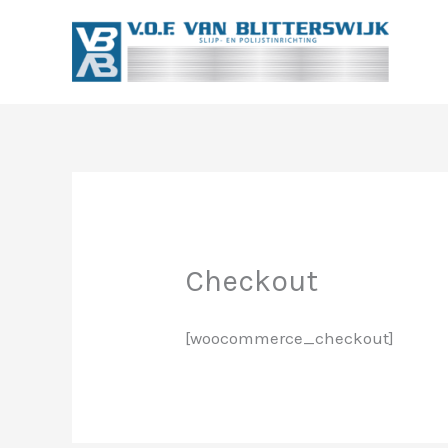
Ga
naar
de
inhoud
Checkout
[woocommerce_checkout]