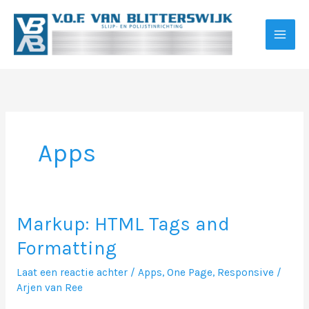
Ga
naar
de
inhoud
Apps
Markup: HTML Tags and
Formatting
Laat een reactie achter
/
Apps
,
One Page
,
Responsive
/
Arjen van Ree